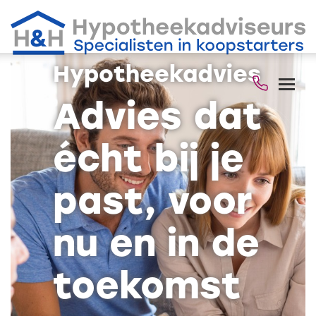
Hypotheekadvies
Advies dat
écht bij je
past, voor
nu en in de
toekomst