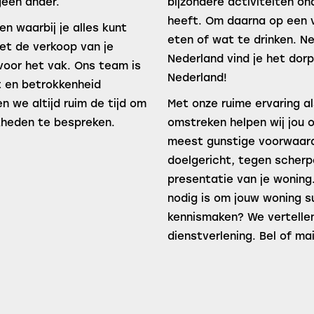
geen ander.
bijzondere activiteiten o
heeft. Om daarna op een v
n waarbij je alles kunt
eten of wat te drinken. N
et de verkoop van je
Nederland vind je het dor
voor het vak. Ons team is
Nederland!
t en betrokkenheid
 we altijd ruim de tijd om
Met onze ruime ervaring a
kheden te bespreken.
omstreken helpen wij jou
meest gunstige voorwaarde
doelgericht, tegen scherp
presentatie van je woning.
nodig is om jouw woning s
kennismaken? We vertelle
dienstverlening. Bel of ma