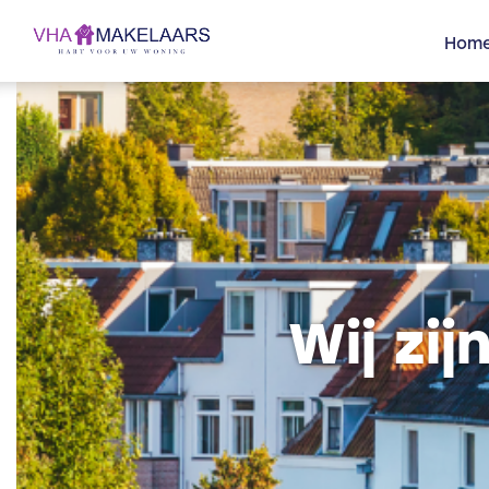
Hom
Wij zi