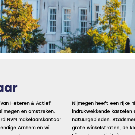
aar
 Van Heteren & Actief
Nijmegen heeft een rijke h
Nijmegen en omstreken.
indrukwekkende kastelen 
eerd NVM makelaarskantoor
natuurgebieden. Stadsmen
evendige Arnhem en wij
grote winkelstraten, de kl