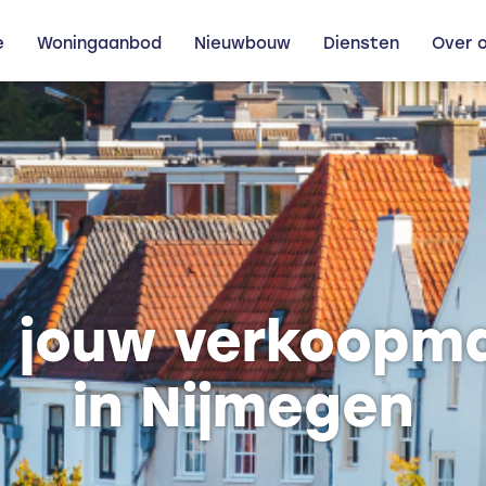
e
Woningaanbod
Nieuwbouw
Diensten
Over 
jn jouw verkoopm
in Nijmegen