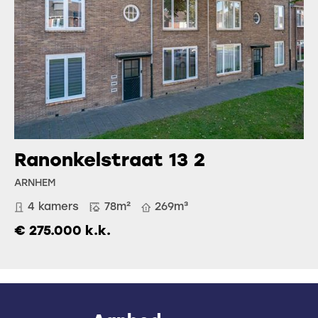
Ranonkelstraat 13 2
ARNHEM
4 kamers
78m²
269m³
€ 275.000 k.k.