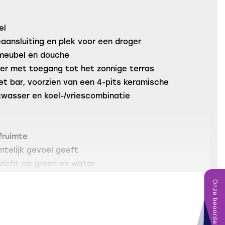
el
ansluiting en plek voor een droger
meubel en douche
er met toegang tot het zonnige terras
et bar, voorzien van een 4-pits keramische
twasser en koel-/vriescombinatie
fruimte
imtelijk gevoel geeft
itzicht op groen en water
d rondom het complex
ar het centrum van Arnhem
nerende Vereniging van Eigenaren
oen om je heen, maar toch dicht bij de stad