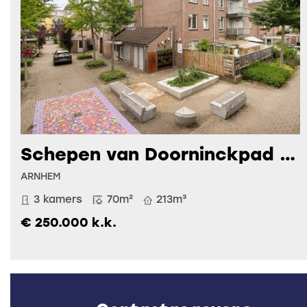
Schepen van Doorninckpad 29
ARNHEM
3 kamers
70m²
213m³
€ 250.000 k.k.