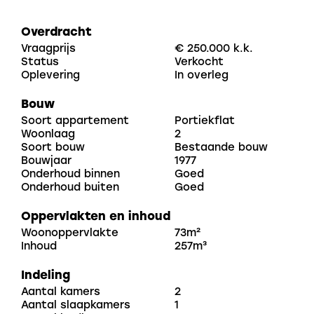
Indeling
Eerste verdieping
Overdracht
- Ruime entree/hal met meterkast
Vraagprijs
€ 250.000 k.k.
Status
Verkocht
- Slaapkamer
Oplevering
In overleg
Bouw
Soort appartement
Portiekflat
Woonlaag
2
Soort bouw
Bestaande bouw
Bouwjaar
1977
Onderhoud binnen
Goed
Onderhoud buiten
Goed
Oppervlakten en inhoud
Woonoppervlakte
73m²
Inhoud
257m³
Indeling
Aantal kamers
2
Aantal slaapkamers
1