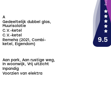
m dit leuke appartement te bezichtigen en wie weet
nieuwe plekje!
A
Gedeeltelijk dubbel glas,
Muurisolatie
C.V.-ketel
C.V.-ketel
Remeha (2021, Combi-
ketel, Eigendom)
Aan park, Aan rustige weg,
In woonwijk, Vrij uitzicht
Inpandig
Voorzien van elektra