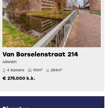
Van Borselenstraat 214
ARNHEM
4 kamers
90m²
284m³
€ 275.000 k.k.