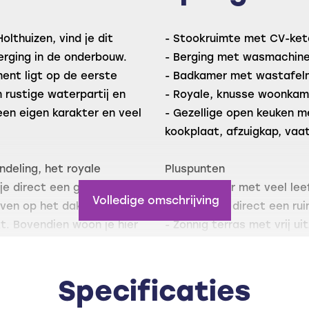
olthuizen, vind je dit
- Stookruimte met CV-ket
rging in de onderbouw.
- Berging met wasmachinea
ment ligt op de eerste
- Badkamer met wastafel
 rustige waterpartij en
- Royale, knusse woonkam
een eigen karakter en veel
- Gezellige open keuken m
kookplaat, afzuigkap, vaa
ndeling, het royale
Pluspunten
je direct een gevoel van
- woonkamer met veel lee
Volledige omschrijving
oeven op het dakterras,
- Entree die direct een ru
kt. Bovendien woon je hier
- Zonnig terras met vrij u
redenburg als het
- Veel parkeergelegenhei
penbaar vervoer, huisarts
- Goede busverbinding na
12 zijn binnen handbereik.
Specificaties
- Actieve en goed functio
- Rustig wonen met het gr