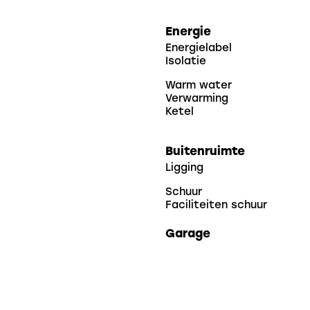
Maak snel een afspraak o
Energie
wordt dit binnenkort jouw 
Energielabel
Isolatie
Warm water
Verwarming
Ketel
Buitenruimte
Ligging
Schuur
Faciliteiten schuur
Garage