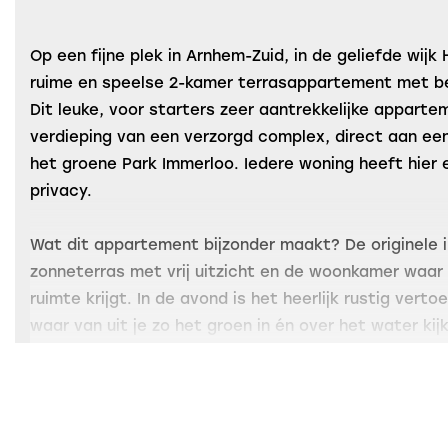
Op een fijne plek in Arnhem-Zuid, in de geliefde wijk H
ruime en speelse 2-kamer terrasappartement met be
Dit leuke, voor starters zeer aantrekkelijke apparte
verdieping van een verzorgd complex, direct aan een
het groene Park Immerloo. Iedere woning heeft hier 
privacy.
Wat dit appartement bijzonder maakt? De originele i
zonneterras met vrij uitzicht en de woonkamer waar 
ruimte krijgt. In de avond is het heerlijk rustig vert
waar van uit je zo het groen in én over het water kij
op loop- of fietsafstand van zowel winkelcentrum V
overdekte winkelcentrum Kronenburg. Ook scholen, o
en tandsarts, sportschool en uitvalswegen A325 en A