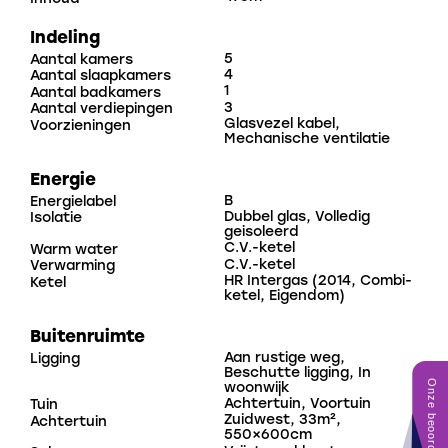
De woning is netjes afgewerkt en voorzien van een
Indeling
luxe keuken, een moderne badkamer en een modern
5
Aantal kamers
4
Aantal slaapkamers
toilet op de begane grond. Alle verdiepingen zijn
1
Aantal badkamers
afgewerkt met een nette laminaatvloer. Momenteel
3
Aantal verdiepingen
Glasvezel kabel,
Voorzieningen
beschikt de woning over vier slaapkamers, maar op
Mechanische ventilatie
de tweede verdieping is eenvoudig een extra kamer
Energie
te realiseren, waardoor het totaal op vijf
B
Energielabel
slaapkamers komt.
Dubbel glas, Volledig
Isolatie
geisoleerd
C.V.-ketel
Warm water
Plan een bezichtiging en ontdek zelf de
C.V.-ketel
Verwarming
mogelijkheden bij deze leuke hoekwoning!
HR Intergas (2014, Combi-
Ketel
ketel, Eigendom)
Indeling:
Buitenruimte
Aan rustige weg,
Ligging
Beschutte ligging, In
Begane grond:
woonwijk
Achtertuin, Voortuin
Tuin
Zuidwest, 33m²,
Achtertuin
Via de entree kom je in de hal met meterkast,
550×600cm