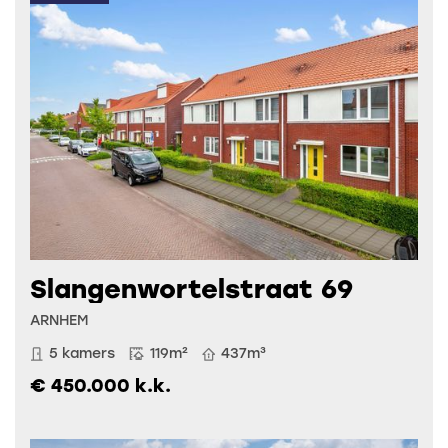
Slangenwortelstraat 69
ARNHEM
5 kamers
119m²
437m³
€ 450.000 k.k.