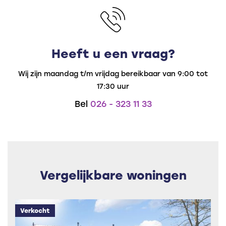
• Moderne badkamer en toilet;
• Keuken voorzien van diverse inbouwapparatuur;
• Momenteel 4 slaapkamers, met mogelijkheid tot 5
slaapkamers;
Heeft u een vraag?
• Volledig geïsoleerd, voorzien van dubbel glas en
energielabel B.
Wij zijn maandag t/m vrijdag bereikbaar van 9:00 tot
17:30 uur
Bel
026 - 323 11 33
Vergelijkbare woningen
Verkocht