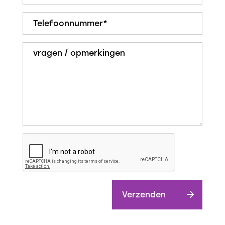
slaapkamer, maar het is eenvoudig mogelijk om hier
twee afzonderlijke kamers te creëren. Ook hier is een
laminaatvloer aanwezig. Vanuit deze verdieping heb
je direct toegang tot het zonnige dakterras.
Bijzonderheden:
• Royale hoekwoning met maar liefst 135 m²
woonoppervlakte;
• Uitgebouwde woonkamer van circa 35 m² met
openslaande deuren naar de tuin;
• Zonnige tuin én dakterras op het zuidwesten;
• Vrij uitzicht en veel privacy op het dakterras;
• Vrijstaande berging en achterom aanwezig;
• Alle verdiepingen voorzien van een nette
laminaatvloer;
Verzenden
• HR-combiketel, bouwjaar 2014 en is in eigendom;
• Rustige en kindvriendelijke ligging aan een hofje;