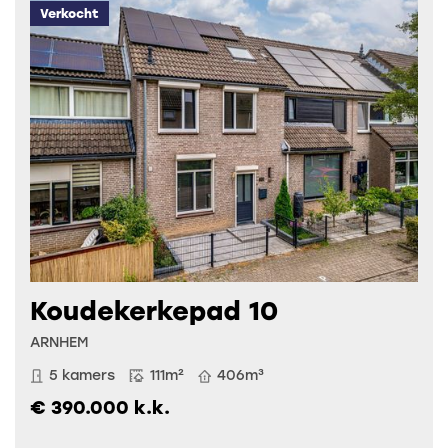
Verkocht
Koudekerkepad 10
ARNHEM
5 kamers
111m²
406m³
€ 390.000 k.k.