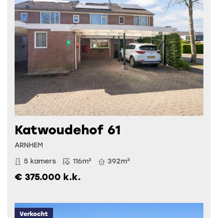
Katwoudehof 61
ARNHEM
5 kamers
116m²
392m³
€ 375.000 k.k.
Verkocht