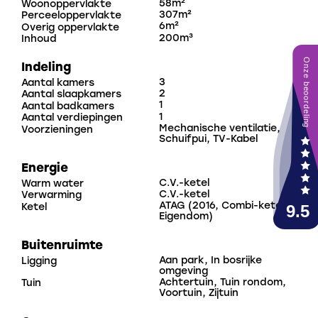
58m²
Woonoppervlakte
307m²
Perceeloppervlakte
6m²
Overig oppervlakte
SLAAPGEDEELTE
200m³
Inhoud
Indeling
De woning beschikt over twee slaapkamers.
3
Aantal kamers
De hoofdslaapkamer is voorzien van een inloopkast,
2
Aantal slaapkamers
wat zorgt voor extra opbergruimte en comfort.
1
Aantal badkamers
1
Aantal verdiepingen
De tweede slaapkamer is ingericht met twee
Mechanische ventilatie,
Voorzieningen
eenpersoonsbedden en beschikt over een praktische
Schuifpui, TV-Kabel
kastruimte boven de bedden.
Energie
C.V.-ketel
Warm water
BADKAMER
C.V.-ketel
Verwarming
ATAG (2016, Combi-ketel,
Ketel
De badkamer ligt centraal tussen beide slaapkamers
Eigendom)
en is vanuit beide kamers direct toegankelijk. Deze is
Buitenruimte
uitgevoerd met een royale douche en een dubbele
Aan park, In bosrijke
Ligging
wastafel met meubel.
omgeving
Achtertuin, Tuin rondom,
Tuin
Voortuin, Zijtuin
BUITENRUIMTE