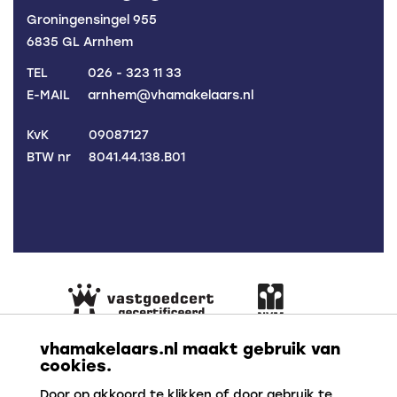
Groningensingel 955
6835 GL Arnhem
TEL
026 - 323 11 33
E-MAIL
arnhem@vhamakelaars.nl
KvK
09087127
BTW nr
8041.44.138.B01
vhamakelaars.nl maakt gebruik van
cookies.
Door op akkoord te klikken of door gebruik te