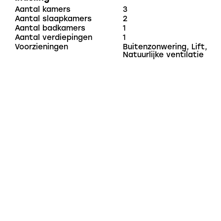
Aantal kamers
3
Indeling:
Aantal slaapkamers
2
Aantal badkamers
1
Aantal verdiepingen
1
Voorzieningen
Buitenzonwering, Lift,
Natuurlijke ventilatie