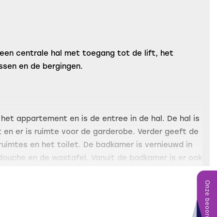
een centrale hal met toegang tot de lift, het
ssen en de bergingen.
j het appartement en is de entree in de hal. De hal is
 en er is ruimte voor de garderobe. Verder geeft de
ruimtes en het toilet. De badkamer is vernieuwd in
douche en de wastafel. Vanuit de badkamer is er ook
 slaapkamer. De kleinere slaapkamer is aan de
ch heel praktisch de wasmachine aansluiting en er is
lling van de boiler (2020) en de vriezer. Ook ideaal
en.