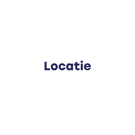
• De servicekosten bedra
• Er is een eigen berging 
Locatie