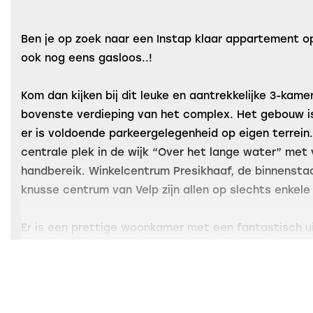
Ben je op zoek naar een Instap klaar appartement o
ook nog eens gasloos..!
Kom dan kijken bij dit leuke en aantrekkelijke 3-ka
bovenste verdieping van het complex. Het gebouw is 
er is voldoende parkeergelegenheid op eigen terrein.
centrale plek in de wijk “Over het lange water” met 
handbereik. Winkelcentrum Presikhaaf, de binnensta
knusse centrum van Velp zijn allen op slechts enkel
Er is een prettige woonkamer met een fantastisch ui
balkon ligt op het zonnige zuidwesten. Waar u in all
de rust en de zon. De open keuken zorgt voor een vri
prettige lichtinval en de doorkijk vanuit de keuken 
kun je ook de eethoek en de zithoek ruimer opstellen