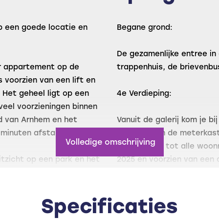
p een goede locatie en
Begane grond:
De gezamenlijke entree in 
mer appartement op de
trappenhuis, de brievenbu
voorzien van een lift en
 Het geheel ligt op een
4e Verdieping:
veel voorzieningen binnen
d van Arnhem en het
Vanuit de galerij kom je bi
e minuten afstand.
voorzien van de meterkast
Volledige omschrijving
hal toegang tot alle woon
tzicht op een park en het
2025 en voorzien van een 
e privacy kunt genieten van
weer toegang tot de grote
endelijk geheel door het
voorzijde. Hier bevindt zi
en de woonkamer. Hierdoor
Specificaties
een vast kast met de opste
.
als werkkamer te gebruik