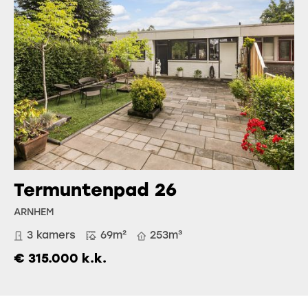
Termuntenpad 26
ARNHEM
3 kamers
69m²
253m³
€ 315.000 k.k.