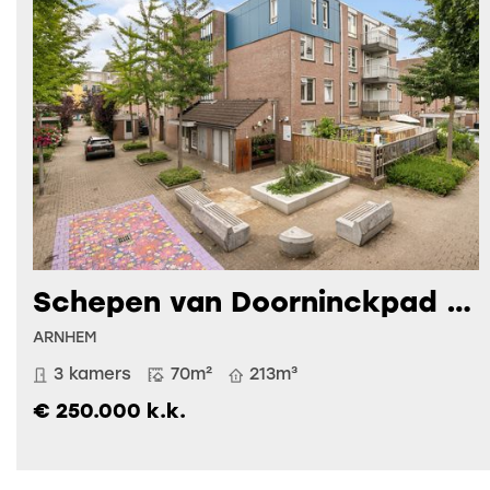
Schepen van Doorninckpad 29
ARNHEM
3 kamers
70m²
213m³
€ 250.000 k.k.