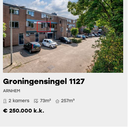
Groningensingel 1127
ARNHEM
2 kamers
73m²
257m³
€ 250.000 k.k.