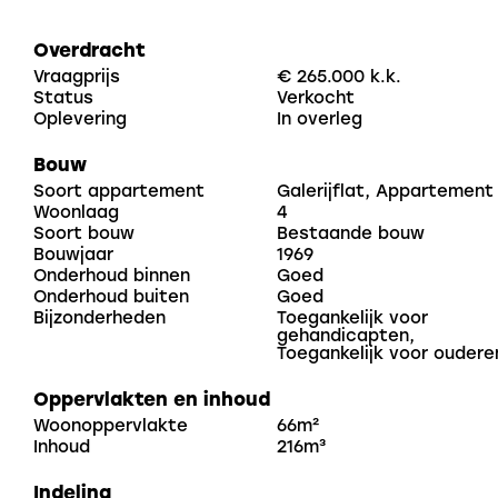
Het appartement is erg goed onderhouden en voorzien van een moderne
Overdracht
afwerking. Er is in 2025 een nieuwe badkamer aange
Vraagprijs
€ 265.000 k.k.
Status
Verkocht
appartement is geheel voorzien van een nieuwe lami
Oplevering
In overleg
keuken is modern en voorzien van diverse inbouwapp
Bouw
nieuwe inductiekookplaat.
Soort appartement
Galerijflat, Appartement
Woonlaag
4
Het gebouw is aangesloten op blokverwarming maar 
Soort bouw
Bestaande bouw
Bouwjaar
1969
gasloos en heeft een nieuwe, elektrische boiler voor
Onderhoud binnen
Goed
warmwatervoorziening. Ook is het appartement gehe
Onderhoud buiten
Goed
glas. Er is een actieve Vereniging van Eigenaren en 
Bijzonderheden
Toegankelijk voor
gehandicapten,
bedraagt € 193,03, het voorschot t.b.v. de stookko
Toegankelijk voor oudere
maand.
Oppervlakten en inhoud
Woonoppervlakte
66m²
Kortom, het is een modern en instap klaar appartem
Inhoud
216m³
locatie!
Indeling