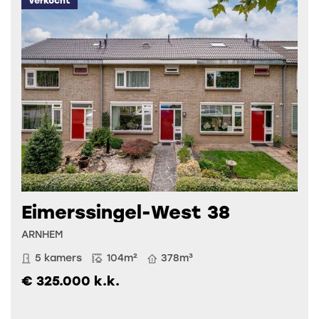
Verkocht
Eimerssingel-West 38
ARNHEM
5 kamers
104m²
378m³
€ 325.000 k.k.