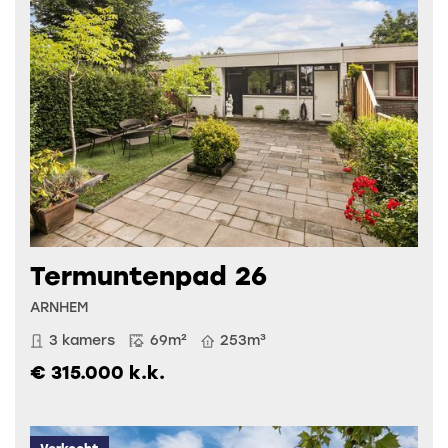
Termuntenpad 26
ARNHEM
3 kamers
69m²
253m³
€ 315.000 k.k.