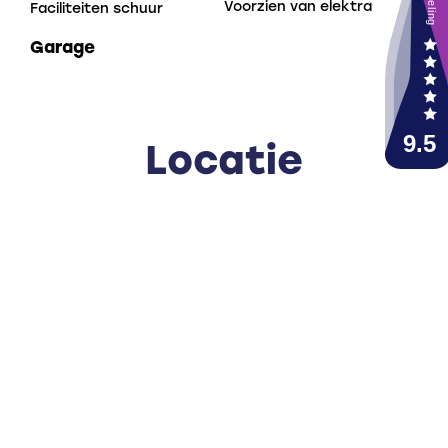
Voorzien van elektra
Faciliteiten schuur
Overloop met toegang tot 3 slaapkamers en de
Garage
badkamer. Er zijn 2 slaapkamers aan de achterzijde
van de woning en de 3e ruime slaapkamer is aan de
voorzijde. Hiernaast is de badkamer voorzien van een
douche en een wastafel. Er is een vaste kast op de
Locatie
overloop waar de aansluiting is van de wasmachine.
2e verdieping:
Middels een vlizotrap is de ruime bergzolder
bereikbaar. Hier bevindt zich tevens de opstelling van
de c.v. combiketel.
Bijzonderheden:
• Ruime hoekwoning op een rustige en vrije locatie;
• Het geheel is voorzien van nieuwe kunststof