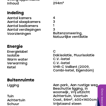
294m³
Inhoud
Kortom, zeker de moeite waard om een kijkje te
Indeling
komen nemen bij deze leuke woning!
4
Aantal kamers
3
Aantal slaapkamers
Indeling:
1
Aantal badkamers
3
Aantal verdiepingen
Buitenzonwering,
Voorzieningen
Entree van de woning is in de hal. De hal is voorzien
Natuurlijke ventilatie
van het toilet, de provisieruimte onder de trap, de
Energie
trapopgang en de toegang tot de woonruimte.
C
Energielabel
Dakisolatie, Muurisolatie
Isolatie
C.V.-ketel
Warm water
Vanuit de hal kom je in de sfeervolle woonkamer met
C.V.-ketel
Verwarming
een vrij zicht aan de voor- en achterzijde. De half
VHR-C Vaillant (2009,
Ketel
Combi-ketel, Eigendom)
open keuken is voorzien van een recht keukenblok
met een inbouwgaskookplaat, een oven en een
Buitenruimte
afzuigkap. Vanuit de keuken is er toegang tot de
Aan park, Aan rustige weg,
Ligging
Beschutte ligging, In
tuin.
woonwijk, Vrij uitzicht
Achtertuin, Voortuin
Tuin
Oost, 84m², 600×1400cm
Achtertuin
1e verdieping:
Vrijstaand steen
Schuur