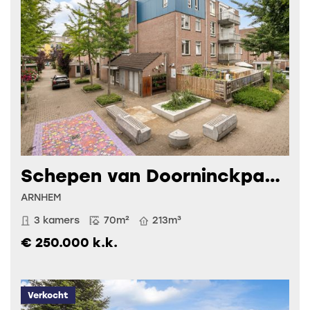
Schepen van Doorninckpad 29
ARNHEM
3 kamers
70m²
213m³
€ 250.000 k.k.
Verkocht