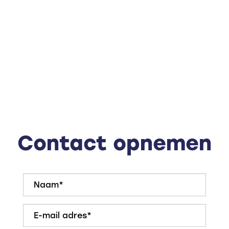
kozijnen met HR+++ glas in 2026;
• De woning is voorzien van dak- en muurisolatie en
heeft Energielabel C;
• Begane grond is voorzien van een laminaatvloer;
• Er zijn 3 slaapkamers en een ruime bergzolder;
• De diepe achtertuin ligt op het zuidoosten en biedt
veel privacy.
Contact opnemen